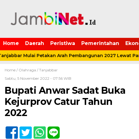
Home
Daerah
Peristiwa
Pemerintahan
Ekon
njabbar Mulai Petakan Arah Pembangunan 2027 Lewat Par
Home /
Olahraga
/
Tanjabbar
Sabtu, 5 November 2022 - 07:56 WIB
Bupati Anwar Sadat Buka
Kejurprov Catur Tahun
2022