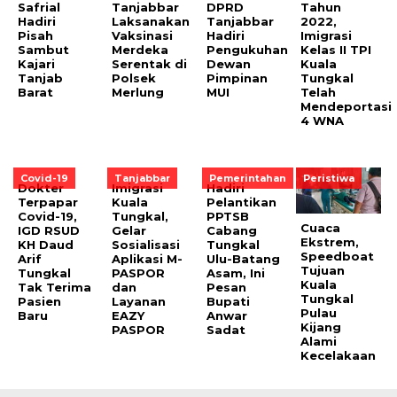
Safrial
Tanjabbar
DPRD
Tahun
Hadiri
Laksanakan
Tanjabbar
2022,
Pisah
Vaksinasi
Hadiri
Imigrasi
Sambut
Merdeka
Pengukuhan
Kelas II TPI
Kajari
Serentak di
Dewan
Kuala
Tanjab
Polsek
Pimpinan
Tungkal
Barat
Merlung
MUI
Telah
Mendeportasi
4 WNA
Covid-19
Tanjabbar
Pemerintahan
Peristiwa
Dokter
Imigrasi
Hadiri
Terpapar
Kuala
Pelantikan
Covid-19,
Tungkal,
PPTSB
Cuaca
IGD RSUD
Gelar
Cabang
Ekstrem,
KH Daud
Sosialisasi
Tungkal
Speedboat
Arif
Aplikasi M-
Ulu-Batang
Tujuan
Tungkal
PASPOR
Asam, Ini
Kuala
Tak Terima
dan
Pesan
Tungkal
Pasien
Layanan
Bupati
Pulau
Baru
EAZY
Anwar
Kijang
PASPOR
Sadat
Alami
Kecelakaan