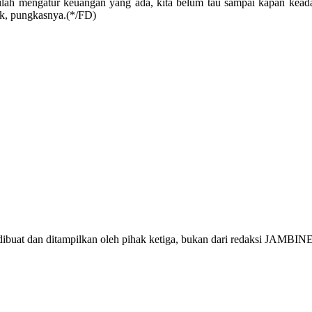
lah mengatur keuangan yang ada, kita belum tau sampai kapan keadaa
aik, pungkasnya.(*/FD)
 dan ditampilkan oleh pihak ketiga, bukan dari redaksi JAMBINET.I