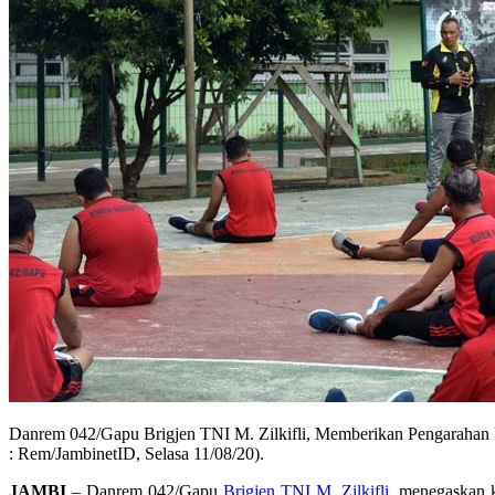
Danrem 042/Gapu Brigjen TNI M. Zilkifli, Memberikan Pengaraha
: Rem/JambinetID, Selasa 11/08/20).
JAMBI
– Danrem 042/Gapu
Brigjen TNI M. Zilkifli
, menegaskan 