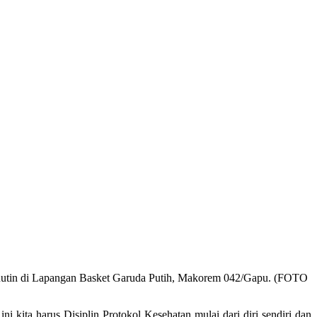
Rutin di Lapangan Basket Garuda Putih, Makorem 042/Gapu. (FOTO
ini kita harus Disiplin Protokol Kesehatan mulai dari diri sendiri dan