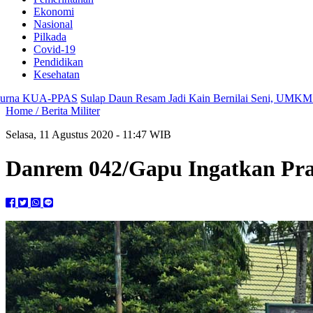
Ekonomi
Nasional
Pilkada
Covid-19
Pendidikan
Kesehatan
PPAS
Sulap Daun Resam Jadi Kain Bernilai Seni, UMKM Ecoprint Kua
Home /
Berita Militer
Selasa, 11 Agustus 2020 - 11:47 WIB
Danrem 042/Gapu Ingatkan Praj