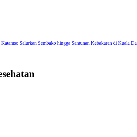
lurkan Sembako hingga Santunan Kebakaran di Kuala Dasal
Tak Hany
esehatan