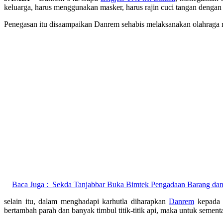
keluarga, harus menggunakan masker, harus rajin cuci tangan dengan s
Penegasan itu disaampaikan Danrem sehabis melaksanakan olahraga r
Baca Juga :
Sekda Tanjabbar Buka Bimtek Pengadaan Barang dan
selain itu, dalam menghadapi karhutla diharapkan
Danrem
kepada s
bertambah parah dan banyak timbul titik-titik api, maka untuk semen