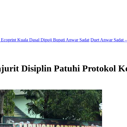
la Dasal Dipuji Bupati Anwar Sadat
Duet Anwar Sadat – Katamso Sa
urit Disiplin Patuhi Protokol K