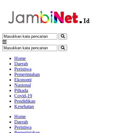
Home
Daerah
Peristiwa
Pemerintahan
Ekonomi
Nasional
Pilkada
Covid-19
Pendidikan
Kesehatan
Home
Daerah
Peristiwa
Pemerintahan