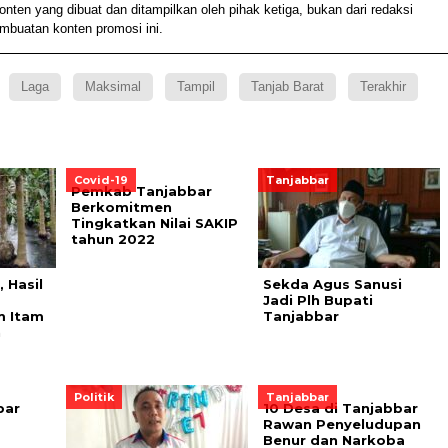
n yang dibuat dan ditampilkan oleh pihak ketiga, bukan dari redaksi
embuatan konten promosi ini.
Laga
Maksimal
Tampil
Tanjab Barat
Terakhir
Covid-19
Tanjabbar
Pemkab Tanjabbar
Berkomitmen
Tingkatkan Nilai SAKIP
tahun 2022
 Hasil
Sekda Agus Sanusi
Jadi Plh Bupati
m Itam
Tanjabbar
h
Politik
Tanjabbar
bar
10 Desa di Tanjabbar
Rawan Penyeludupan
Benur dan Narkoba