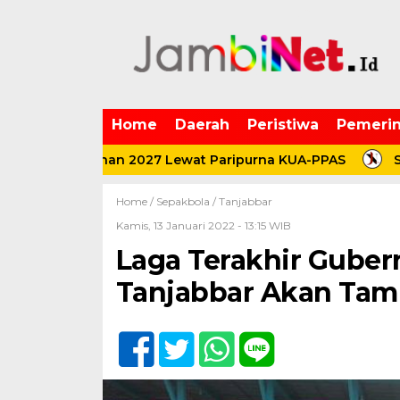
Home
Daerah
Peristiwa
Pemerin
mbangunan 2027 Lewat Paripurna KUA-PPAS
Sulap Da
Home /
Sepakbola
/
Tanjabbar
Kamis, 13 Januari 2022 - 13:15 WIB
Laga Terakhir Guber
Tanjabbar Akan Tam