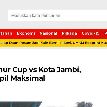
tahan
Ekonomi
Nasional
Pilkada
Covid-19
P
un Resam Jadi Kain Bernilai Seni, UMKM Ecoprint Kuala Dasal
nur Cup vs Kota Jambi,
pil Maksimal