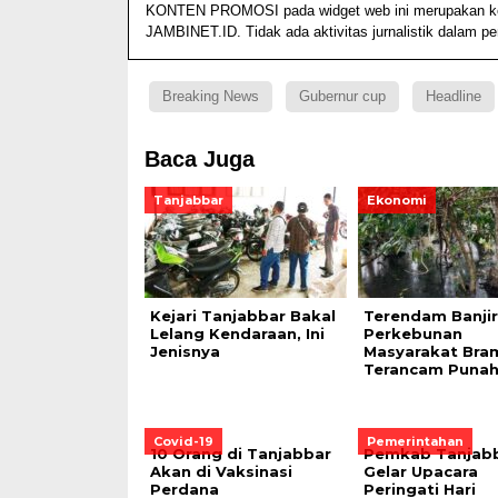
KONTEN PROMOSI pada widget web ini merupakan konte
JAMBINET.ID. Tidak ada aktivitas jurnalistik dalam p
Breaking News
Gubernur cup
Headline
Baca Juga
Tanjabbar
Ekonomi
Kejari Tanjabbar Bakal
Terendam Banjir,
Lelang Kendaraan, Ini
Perkebunan
Jenisnya
Masyarakat Bra
Terancam Puna
Covid-19
Pemerintahan
10 Orang di Tanjabbar
Pemkab Tanjab
Akan di Vaksinasi
Gelar Upacara
Perdana
Peringati Hari