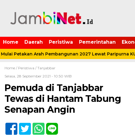
Home
Daerah
Peristiwa
Pemerintahan
Ekon
lai Petakan Arah Pembangunan 2027 Lewat Paripurna KU
Home /
Peristiwa
/
Tanjabbar
Selasa, 28 September 2021 - 10:50 WIB
Pemuda di Tanjabbar
Tewas di Hantam Tabung
Senapan Angin