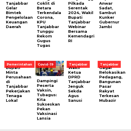
Tanjabbar
Coklit di
Pilkada
Anwar
Gelar
Betara
Serentak
Sadat,
Bimtek
Terkendala
2024, Wakil
Sambut
Pengelolaan
Corona,
Bupati
Kunker
Keuangan
KPU
Tanjabbar
Gubernur
Daerah
Tanjabbar
Webinar
Jambi
Tunggu
Bersama
Rekom
Kemendagri
Gugus
RI
Tugas
Pemerintahan
Covid-19
Tanjabbar
Tanjabbar
Bupati
Wakil
Gagal
Minta
Ketua
Relokasikan
Perusahaan
DPRD
Pedagang,
Dampingi
di
Tanjabbar
Bangunan
Peserta
Tanjabbar
Jenguk
Pasar
Vaksin,
Pekerjakan
Sekda
Rakyat
Tubagus:
Tenaga
Agus
Terkesan
Kita
Lokal
Sanusi
Mubazir
Sukseskan
Pekan
Vaksinasi
Lansia