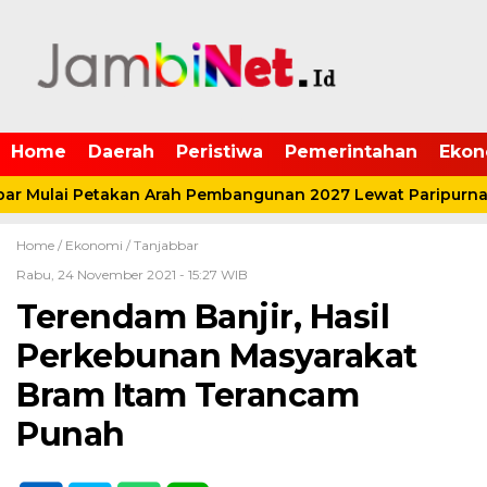
Home
Daerah
Peristiwa
Pemerintahan
Ekon
r Mulai Petakan Arah Pembangunan 2027 Lewat Paripurna
Home /
Ekonomi
/
Tanjabbar
Rabu, 24 November 2021 - 15:27 WIB
Terendam Banjir, Hasil
Perkebunan Masyarakat
Bram Itam Terancam
Punah