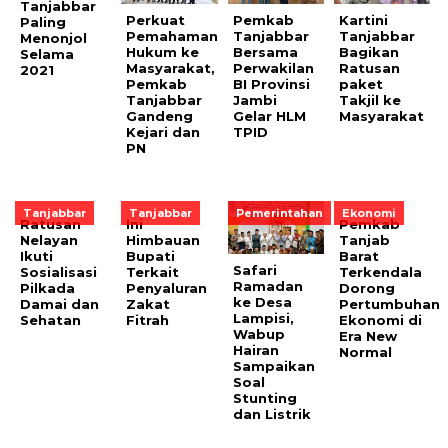
Tanjabbar
Perkuat
Pemkab
Kartini
Paling
Pemahaman
Tanjabbar
Tanjabbar
Menonjol
Hukum ke
Bersama
Bagikan
Selama
Masyarakat,
Perwakilan
Ratusan
2021
Pemkab
BI Provinsi
paket
Tanjabbar
Jambi
Takjil ke
Gandeng
Gelar HLM
Masyarakat
Kejari dan
TPID
PN
Tanjabbar
Tanjabbar
Pemerintahan
Ekonomi
Ratusan
Ini
Pemkab
Nelayan
Himbauan
Tanjab
Ikuti
Bupati
Barat
Safari
Sosialisasi
Terkait
Terkendala
Ramadan
Pilkada
Penyaluran
Dorong
ke Desa
Damai dan
Zakat
Pertumbuhan
Lampisi,
Sehatan
Fitrah
Ekonomi di
Wabup
Era New
Hairan
Normal
Sampaikan
Soal
Stunting
dan Listrik