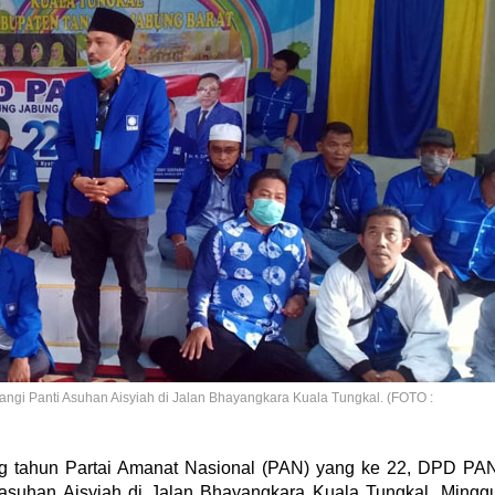
i Panti Asuhan Aisyiah di Jalan Bhayangkara Kuala Tungkal. (FOTO :
ng tahun Partai Amanat Nasional (PAN) yang ke 22, DPD PA
asuhan Aisyiah di Jalan Bhayangkara Kuala Tungkal, Mingg