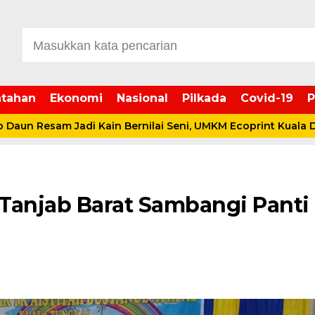
tahan
Ekonomi
Nasional
Pilkada
Covid-19
P
esam Jadi Kain Bernilai Seni, UMKM Ecoprint Kuala Dasal Di
Tanjab Barat Sambangi Panti