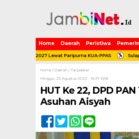
Home
Daerah
Peristiwa
Pemerin
ngunan 2027 Lewat Paripurna KUA-PPAS
Sulap Daun R
Home /
Daerah
/
Tanjabbar
Minggu, 23 Agustus 2020 - 16:37 WIB
HUT Ke 22, DPD PAN 
Asuhan Aisyah