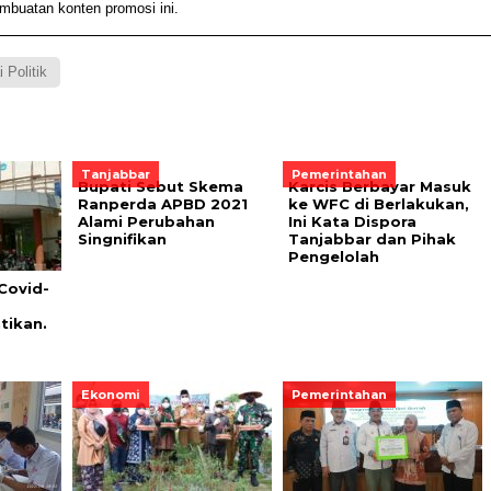
embuatan konten promosi ini.
i Politik
Tanjabbar
Pemerintahan
Bupati Sebut Skema
Karcis Berbayar Masuk
Ranperda APBD 2021
ke WFC di Berlakukan,
Alami Perubahan
Ini Kata Dispora
Singnifikan
Tanjabbar dan Pihak
Pengelolah
Covid-
tikan.
Ekonomi
Pemerintahan