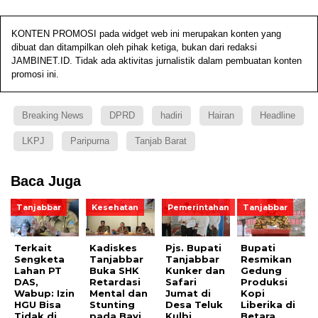
KONTEN PROMOSI pada widget web ini merupakan konten yang
dibuat dan ditampilkan oleh pihak ketiga, bukan dari redaksi
JAMBINET.ID. Tidak ada aktivitas jurnalistik dalam pembuatan konten
promosi ini.
Breaking News
DPRD
hadiri
Hairan
Headline
LKPJ
Paripurna
Tanjab Barat
Baca Juga
Tanjabbar
Kesehatan
Pemerintahan
Tanjabbar
Terkait
Kadiskes
Pjs. Bupati
Bupati
Sengketa
Tanjabbar
Tanjabbar
Resmikan
Lahan PT
Buka SHK
Kunker dan
Gedung
DAS,
Retardasi
Safari
Produksi
Wabup: Izin
Mental dan
Jumat di
Kopi
HGU Bisa
Stunting
Desa Teluk
Liberika di
Tidak di
pada Bayi
Kulbi
Betara