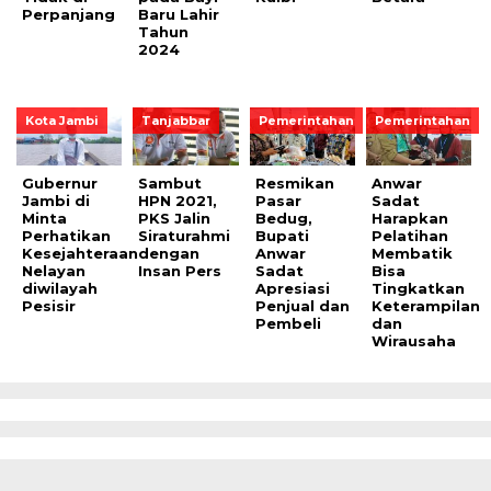
Perpanjang
Baru Lahir
Tahun
2024
Kota Jambi
Tanjabbar
Pemerintahan
Pemerintahan
Gubernur
Sambut
Resmikan
Anwar
Jambi di
HPN 2021,
Pasar
Sadat
Minta
PKS Jalin
Bedug,
Harapkan
Perhatikan
Siraturahmi
Bupati
Pelatihan
Kesejahteraan
dengan
Anwar
Membatik
Nelayan
Insan Pers
Sadat
Bisa
diwilayah
Apresiasi
Tingkatkan
Pesisir
Penjual dan
Keterampilan
Pembeli
dan
Wirausaha