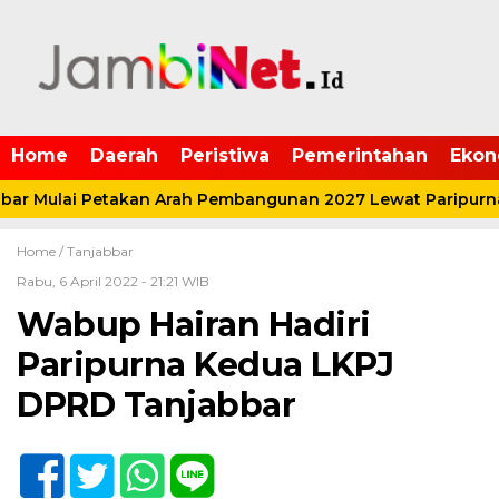
Home
Daerah
Peristiwa
Pemerintahan
Ekon
r Mulai Petakan Arah Pembangunan 2027 Lewat Paripurn
Home /
Tanjabbar
Rabu, 6 April 2022 - 21:21 WIB
Wabup Hairan Hadiri
Paripurna Kedua LKPJ
DPRD Tanjabbar