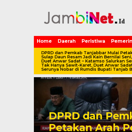
Home
Daerah
Peristiwa
Pemerin
DPRD dan Pemkab Tanjabbar Mulai Peta
Sulap Daun Resam Jadi Kain Bernilai Seni
Duet Anwar Sadat – Katamso Salurkan S
Tak Hanya Sawit-Karet, Duet Anwar Sadat
Serunya Nobar di Rumdis Bupati Tanjab
DPRD dan Pemk
Petakan Arah 