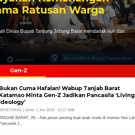
sama Ratusan Warga
Dinas Bupati Tanjung Jabung Barat mendadak riuh dan
Gen-Z
Bukan Cuma Hafalan! Wabup Tanjab Barat
Katamso Minta Gen-Z Jadikan Pancasila ‘Living
Ideology’
ADVETORIAL |
Senin, 1 Jun 2026 - 10:21 WIB
TANJAB BARAT, JN – Ada pesan penting buat anak muda di momen Hari Lah
Pancasila 1…