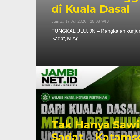
di Kuala Dasal
Jumat, 17 Jul 2026 - 15:08 WIB
TUNGKAL ULU, JN – Rangkaian kunjunga
Sadat, M.Ag.,…
Tak Hanya Sawi
Sadat – Katams