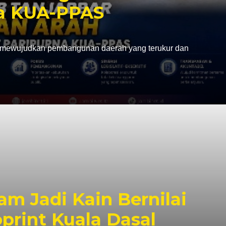
na KUA-PPAS
mewujudkan pembangunan daerah yang terukur dan
m Jadi Kain Bernilai
print Kuala Dasal