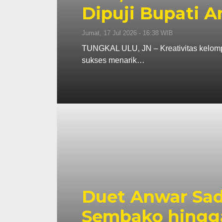
Dipuji Bupati 
Jumat, 17 Jul 2026 - 16:38 WIB
TUNGKAL ULU, JN – Kreativitas kelomp
sukses menarik…
Duet Anwar Sad
Sembako hingg