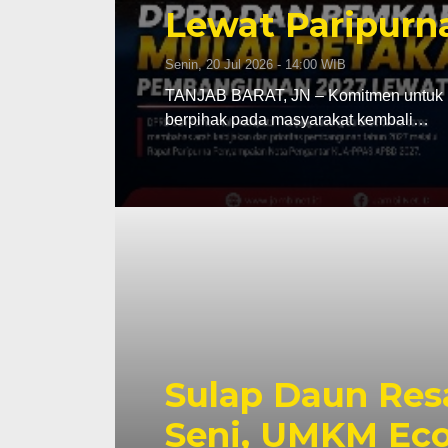
Lewat Paripur
Senin, 20 Jul 2026 - 14:00 WIB
TANJAB BARAT, JN – Komitmen untuk 
berpihak pada masyarakat kembali…
Sulap Daun Resa
Seni, UMKM Eco