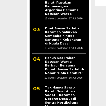
Barat, Rayakan
Kemenangan
Argentina Bersama
Ratusan Warga
13 views
|
posted on 17 Juli 2026
Duet Anwar Sadat –
Katamso Salurkan
Sembako hingga
Santunan Kebakaran
di Kuala Dasal
13 views
|
posted on 17 Juli 2026
Penuh Keakraban,
Ratusan Warga
Berbaur Bersama
Bupati Anwar Sadat di
Nobar “Bola Gembira”
12 views
|
posted on 16 Juli 2026
Tak Hanya Sawit-
Karet, Duet Anwar
Sadat – Katamso
Dorong Desa Jadi
Sentra Hortikultura