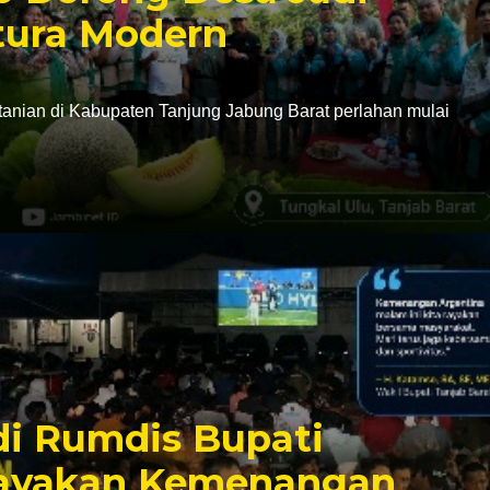
tura Modern
nian di Kabupaten Tanjung Jabung Barat perlahan mulai
di Rumdis Bupati
Rayakan Kemenangan