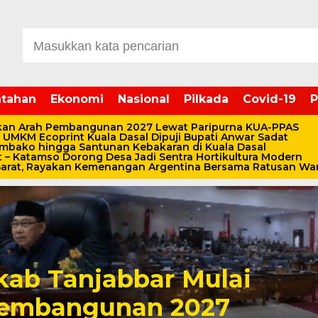
tahan
Ekonomi
Nasional
Pilkada
Covid-19
P
kan Arah Pembangunan 2027 Lewat Paripurna KUA-PPAS
, UMKM Ecoprint Kuala Dasal Dipuji Bupati Anwar Sadat
embako hingga Santunan Kebakaran di Kuala Dasal
 – Katamso Dorong Desa Jadi Sentra Hortikultura Modern
 Barat, Rayakan Kemenangan Argentina Bersama Ratusan Wa
ab Tanjabbar Mulai
Pembangunan 2027