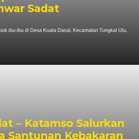
Anwar Sadat
ok ibu-ibu di Desa Kuala Dasal, Kecamatan Tungkal Ulu,
at – Katamso Salurkan
a Santunan Kebakaran