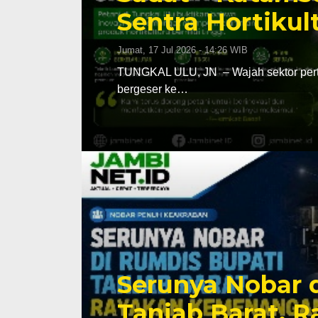
Sentra Hortikul
Jumat, 17 Jul 2026 - 14:26 WIB
TUNGKAL ULU, JN – Wajah sektor perta
bergeser ke…
Serunya Nobar 
Tanjab Barat, 