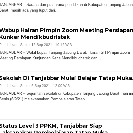
TANJABBAR – Sarana dan prasarana penddikan di Kabupaten Tanjung Jabun
Barat, masih ada yang luput dari…
Wabup Hairan Pimpin Zoom Meeting Persiapa
Kunker Mendikbudristek
Pendidikan |
Sabtu, 18 Sep 2021 - 10:12 WIB
TANJABBAR – Wakil bupati Tanjung Jabung Barat, Hairan,SH Pimpin Zoom
Meeting Persiapan Kunjungan Kerja Mendikbudristek dan…
Sekolah Di Tanjabbar Mulai Belajar Tatap Muka
Pendidikan |
Senin, 6 Sep 2021 - 12:00 WIB
TANJABBAR – Sejumlah sekolah di Kabupaten Tanjung Jabung Barat, hari ini
Senin (6/9/21) melaksanakan Pembelajaran Tatap…
Status Level 3 PPKM, Tanjabbar Siap
Laksanakan Pembelajaran Tatap Muka