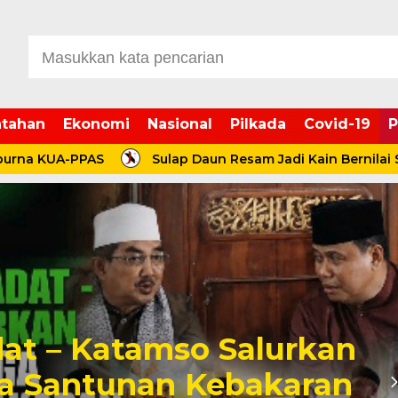
tahan
Ekonomi
Nasional
Pilkada
Covid-19
P
UA-PPAS
Sulap Daun Resam Jadi Kain Bernilai Seni, UM
at – Katamso Salurkan
a Santunan Kebakaran