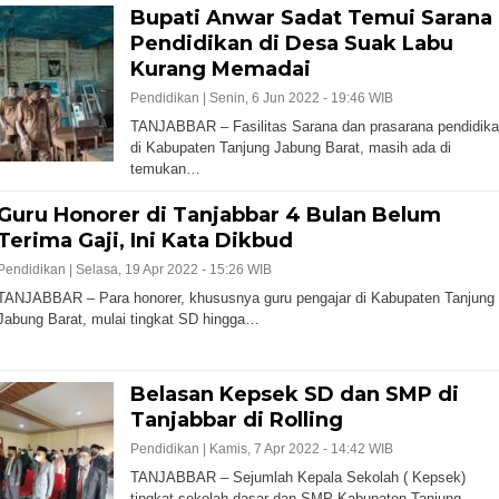
Bupati Anwar Sadat Temui Sarana
Pendidikan di Desa Suak Labu
Kurang Memadai
Pendidikan |
Senin, 6 Jun 2022 - 19:46 WIB
TANJABBAR – Fasilitas Sarana dan prasarana pendidik
di Kabupaten Tanjung Jabung Barat, masih ada di
temukan…
Guru Honorer di Tanjabbar 4 Bulan Belum
Terima Gaji, Ini Kata Dikbud
Pendidikan |
Selasa, 19 Apr 2022 - 15:26 WIB
TANJABBAR – Para honorer, khususnya guru pengajar di Kabupaten Tanjung
Jabung Barat, mulai tingkat SD hingga…
Belasan Kepsek SD dan SMP di
Tanjabbar di Rolling
Pendidikan |
Kamis, 7 Apr 2022 - 14:42 WIB
TANJABBAR – Sejumlah Kepala Sekolah ( Kepsek)
tingkat sekolah dasar dan SMP Kabupaten Tanjung