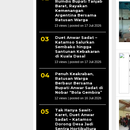
Rumdis Bupati Tanjab
Barat, Rayakan
Kemenangan
Argentina Bersama
Ratusan Warga
13 views
|
posted on 17 Juli 2026
Duet Anwar Sadat –
Katamso Salurkan
Sembako hingga
Santunan Kebakaran
di Kuala Dasal
13 views
|
posted on 17 Juli 2026
Penuh Keakraban,
Ratusan Warga
Berbaur Bersama
Bupati Anwar Sadat di
Nobar “Bola Gembira”
12 views
|
posted on 16 Juli 2026
Tak Hanya Sawit-
Karet, Duet Anwar
Sadat – Katamso
Dorong Desa Jadi
Sentra Hortikultura