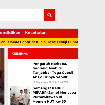
endidikan
Kesehatan
KM Ecoprint Kuala Dasal Dipuji Bupati Anwar Sadat
Du
KRIMINAL
Pengaruh Narkoba,
Seorang Ayah di
Tanjabbar Tega Cabuli
Anak Tirinya Sendiri
10 September 2024 | 13:40 WIB
Semangat Peduli:
Tak Hanya Sawit-Kar
PEPABRI Jambi Menyapa
Purnawirawan di
Sadat – Katamso Dor
Momen HUT ke-65