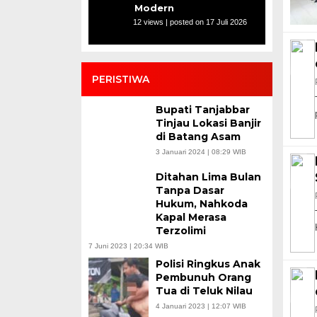
Modern
12 views
|
posted on 17 Juli 2026
PERISTIWA
Bupati Tanjabbar
Tinjau Lokasi Banjir
di Batang Asam
3 Januari 2024 | 08:29 WIB
Ditahan Lima Bulan
Tanpa Dasar
Hukum, Nahkoda
Kapal Merasa
Terzolimi
7 Juni 2023 | 20:34 WIB
Polisi Ringkus Anak
Pembunuh Orang
Tua di Teluk Nilau
4 Januari 2023 | 12:07 WIB