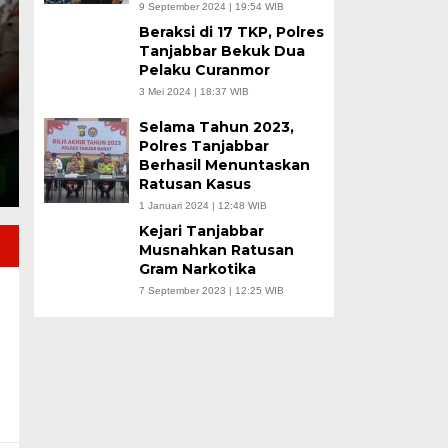
9 September 2024 | 19:54 WIB
Sentra Hortikultura 
Beraksi di 17 TKP, Polres
Tanjabbar Bekuk Dua
Jumat, 17 Jul 2026 - 14:26 WIB
Pelaku Curanmor
3 Mei 2024 | 18:37 WIB
TUNGKAL ULU, JN – Wajah sektor pertanian di Kabu
bergeser ke…
Selama Tahun 2023,
Polres Tanjabbar
Berhasil Menuntaskan
Ratusan Kasus
1 Januari 2024 | 12:48 WIB
Kejari Tanjabbar
Musnahkan Ratusan
Gram Narkotika
7 September 2023 | 12:25 WIB