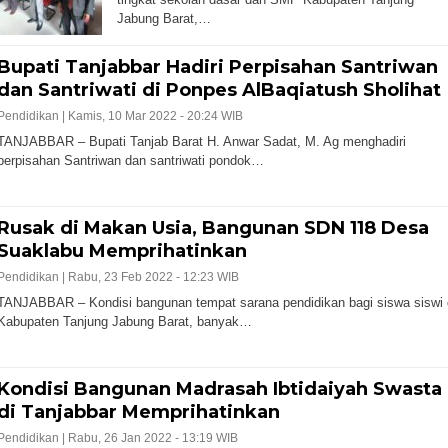
Jabung Barat,…
Bupati Tanjabbar Hadiri Perpisahan Santriwan
dan Santriwati di Ponpes AlBaqiatush Sholihat
Pendidikan |
Kamis, 10 Mar 2022 - 20:24 WIB
TANJABBAR – Bupati Tanjab Barat H. Anwar Sadat, M. Ag menghadiri
perpisahan Santriwan dan santriwati pondok…
Rusak di Makan Usia, Bangunan SDN 118 Desa
Suaklabu Memprihatinkan
Pendidikan |
Rabu, 23 Feb 2022 - 12:23 WIB
TANJABBAR – Kondisi bangunan tempat sarana pendidikan bagi siswa siswi 
Kabupaten Tanjung Jabung Barat, banyak…
Kondisi Bangunan Madrasah Ibtidaiyah Swasta
di Tanjabbar Memprihatinkan
Pendidikan |
Rabu, 26 Jan 2022 - 13:19 WIB