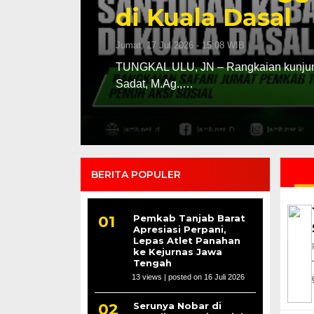
di Kuala Dasal
Jumat, 17 Jul 2026 - 15:08 WIB
kal Ulu,
TUNGKAL ULU, JN – Rangkaian kunjunga
Sadat, M.Ag.,…
BERITA POPULER
Pemkab Tanjab Barat
Apresiasi Perpani,
Lepas Atlet Panahan
ke Kejurnas Jawa
Tengah
13 views
|
posted on 16 Juli 2026
Serunya Nobar di