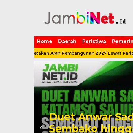
Home
Daerah
Peristiwa
Pemerin
ulai Petakan Arah Pembangunan 2027 Lewat Paripurna K
i
Duet Anwar Sad
Sembako hingg