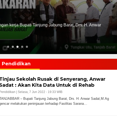
n kerja Bupati Tanjung Jabung Barat, Drs. H. Anwar
Pendidikan
Tinjau Sekolah Rusak di Senyerang, Anwar
Sadat : Akan Kita Data Untuk di Rehab
Pendidikan |
Selasa, 7 Jun 2022 - 19:33 WIB
TANJABBAR – Bupati Tanjung Jabung Barat, Drs. H. Anwar Sadat,M.Ag
gencar melakukan peninjauan terhadap Fasilitas Sarana…